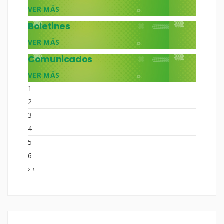
VER MÁS
Boletines
VER MÁS
Comunicados
VER MÁS
1
2
3
4
5
6
›
‹