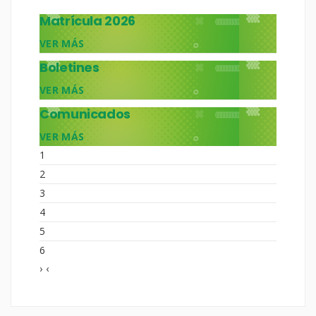
Matrícula 2026
VER MÁS
Boletines
VER MÁS
Comunicados
VER MÁS
1
2
3
4
5
6
›
‹