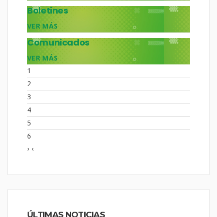
Boletines
VER MÁS
Comunicados
VER MÁS
1
2
3
4
5
6
›
‹
ÚLTIMAS NOTICIAS