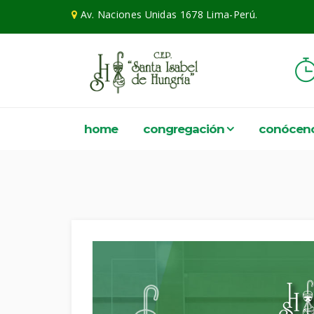
Av. Naciones Unidas 1678 Lima-Perú.
home
congregación
conócen