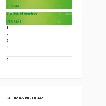
VER MÁS
Comunicados
VER MÁS
1
2
3
4
5
6
›
‹
ÚLTIMAS NOTICIAS