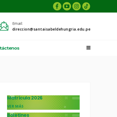
Email:
direccion@santaisabeldehungria.edu.pe
táctenos
Matrícula 2026
VER MÁS
Boletines